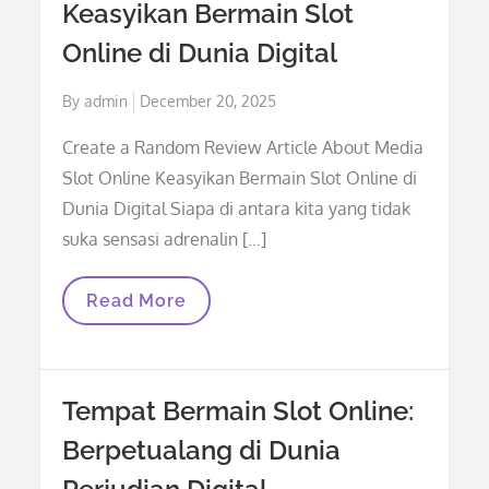
Keasyikan Bermain Slot
Klik
Online di Dunia Digital
Posted
By
admin
December 20, 2025
on
Create a Random Review Article About Media
Slot Online Keasyikan Bermain Slot Online di
Dunia Digital Siapa di antara kita yang tidak
suka sensasi adrenalin […]
Keasyikan
Read More
Bermain
Slot
Online
Di
Dunia
Tempat Bermain Slot Online:
Digital
Berpetualang di Dunia