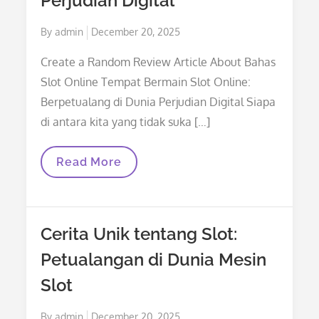
Perjudian Digital
Posted
By
admin
December 20, 2025
on
Create a Random Review Article About Bahas
Slot Online Tempat Bermain Slot Online:
Berpetualang di Dunia Perjudian Digital Siapa
di antara kita yang tidak suka […]
Tempat
Read More
Bermain
Slot
Online:
Berpetualang
Di
Cerita Unik tentang Slot:
Dunia
Perjudian
Petualangan di Dunia Mesin
Digital
Slot
Posted
By
admin
December 20, 2025