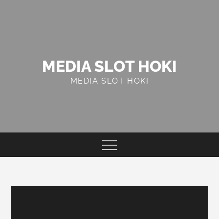
Skip
to
content
MEDIA SLOT HOKI
MEDIA SLOT HOKI