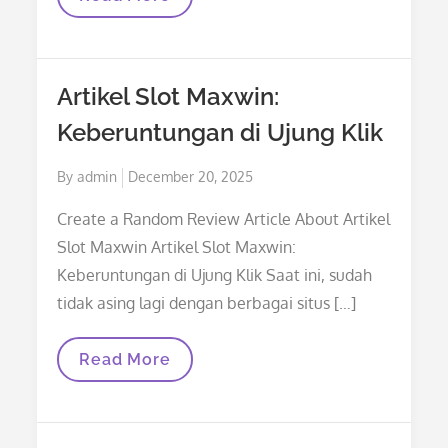
Menarik
Seputar
Slot
77
Yang
Artikel Slot Maxwin:
Perlu
Kamu
Keberuntungan di Ujung Klik
Tahu
Posted
By
admin
December 20, 2025
on
Create a Random Review Article About Artikel
Slot Maxwin Artikel Slot Maxwin:
Keberuntungan di Ujung Klik Saat ini, sudah
tidak asing lagi dengan berbagai situs […]
Artikel
Read More
Slot
Maxwin:
Keberuntungan
Di
Ujung