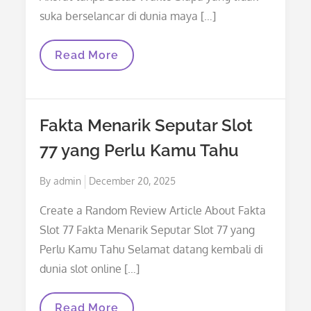
suka berselancar di dunia maya […]
Sensasi
Read More
Membaca
Kasus
Slot
Akurat
Tanpa
Fakta Menarik Seputar Slot
Batas
Waktu
77 yang Perlu Kamu Tahu
Posted
By
admin
December 20, 2025
on
Create a Random Review Article About Fakta
Slot 77 Fakta Menarik Seputar Slot 77 yang
Perlu Kamu Tahu Selamat datang kembali di
dunia slot online […]
Fakta
Read More