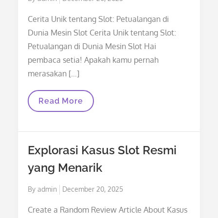
on
Cerita Unik tentang Slot: Petualangan di
Dunia Mesin Slot Cerita Unik tentang Slot:
Petualangan di Dunia Mesin Slot Hai
pembaca setia! Apakah kamu pernah
merasakan […]
Cerita
Read More
Unik
Tentang
Slot:
Petualangan
Di
Explorasi Kasus Slot Resmi
Dunia
Mesin
yang Menarik
Slot
Posted
By
admin
December 20, 2025
on
Create a Random Review Article About Kasus