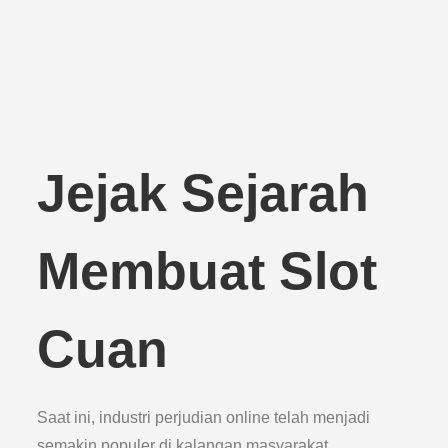
Jejak Sejarah
Membuat Slot
Cuan
Saat ini, industri perjudian online telah menjadi
semakin populer di kalangan masyarakat.