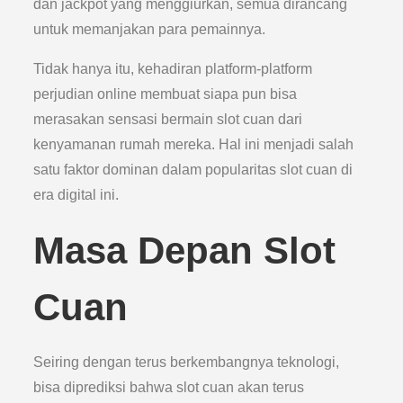
dan jackpot yang menggiurkan, semua dirancang
untuk memanjakan para pemainnya.
Tidak hanya itu, kehadiran platform-platform
perjudian online membuat siapa pun bisa
merasakan sensasi bermain slot cuan dari
kenyamanan rumah mereka. Hal ini menjadi salah
satu faktor dominan dalam popularitas slot cuan di
era digital ini.
Masa Depan Slot
Cuan
Seiring dengan terus berkembangnya teknologi,
bisa diprediksi bahwa slot cuan akan terus