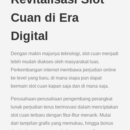
Cuan di Era
Digital
Dengan makin majunya teknologi, slot cuan menjadi
lebih mudah diakses oleh masyarakat luas.
Perkembangan internet membawa perjudian online
ke level yang baru, di mana siapa pun dapat
bermain slot cuan kapan saja dan di mana saja.
Perusahaan-perusahaan pengembang perangkat
lunak perjudian terus berinovasi dalam menciptakan
slot cuan terbaru dengan fitur-fitur menarik. Mulai
dari tampilan grafis yang memukau, hingga bonus