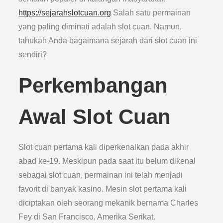
https://sejarahslotcuan.org
Salah satu permainan
yang paling diminati adalah slot cuan. Namun,
tahukah Anda bagaimana sejarah dari slot cuan ini
sendiri?
Perkembangan
Awal Slot Cuan
Slot cuan pertama kali diperkenalkan pada akhir
abad ke-19. Meskipun pada saat itu belum dikenal
sebagai slot cuan, permainan ini telah menjadi
favorit di banyak kasino. Mesin slot pertama kali
diciptakan oleh seorang mekanik bernama Charles
Fey di San Francisco, Amerika Serikat.