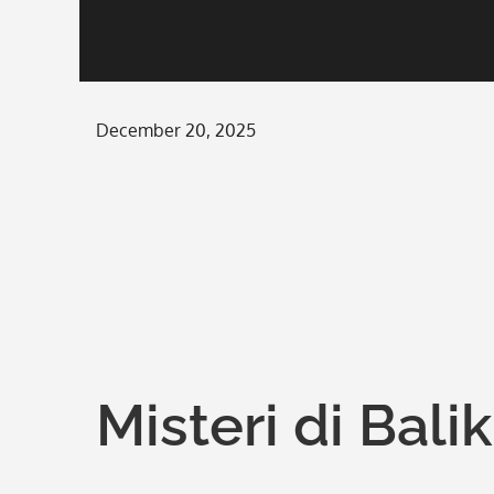
Posted
December 20, 2025
on
Misteri di Bali