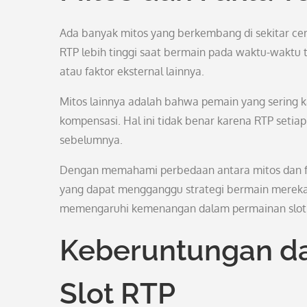
Ada banyak mitos yang berkembang di sekitar ceri
RTP lebih tinggi saat bermain pada waktu-waktu t
atau faktor eksternal lainnya.
Mitos lainnya adalah bahwa pemain yang sering k
kompensasi. Hal ini tidak benar karena RTP setiap
sebelumnya.
Dengan memahami perbedaan antara mitos dan fak
yang dapat mengganggu strategi bermain mereka.
memengaruhi kemenangan dalam permainan slot
Keberuntungan da
Slot RTP