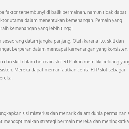
a faktor tersembunyi di balik permainan, namun tidak dapat
faktor utama dalam menentukan kemenangan. Pemain yang
raih kemenangan yang lebih tinggi.
seseorang dalam jangka panjang. Oleh karena itu, skill dan
 sangat berperan dalam mencapai kemenangan yang konsisten.
an skill dalam bermain slot RTP akan memiliki peluang yan
sisten. Mereka dapat memanfaatkan cerita RTP slot sebagai
ereka.
gungkapkan sisi misterius dan menarik dalam dunia permainan s
pat mengoptimalkan strategi bermain mereka dan meningkatk