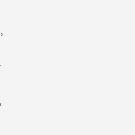
P.
P
t
h