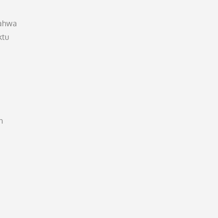
bahwa
ktu
n