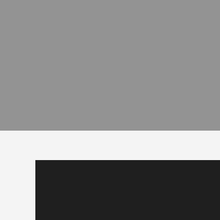
Skip
to
content