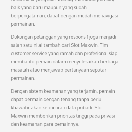
baik yang baru maupun yang sudah
berpengalaman, dapat dengan mudah menavigasi
permainan.
Dukungan pelanggan yang responsif juga menjadi
salah satu nilai tambah dari Slot Maxwin. Tim
customer service yang ramah dan profesional siap
membantu pemain dalam menyelesaikan berbagai
masalah atau menjawab pertanyaan seputar
permainan.
Dengan sistem keamanan yang terjamin, pemain
dapat bermain dengan tenang tanpa perlu
khawatir akan kebocoran data pribadi. Slot
Maxwin memberikan prioritas tinggi pada privasi
dan keamanan para pemainnya.