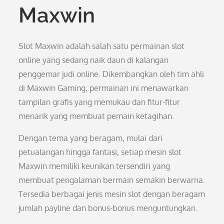
Maxwin
Slot Maxwin adalah salah satu permainan slot
online yang sedang naik daun di kalangan
penggemar judi online. Dikembangkan oleh tim ahli
di Maxwin Gaming, permainan ini menawarkan
tampilan grafis yang memukau dan fitur-fitur
menarik yang membuat pemain ketagihan.
Dengan tema yang beragam, mulai dari
petualangan hingga fantasi, setiap mesin slot
Maxwin memiliki keunikan tersendiri yang
membuat pengalaman bermain semakin berwarna.
Tersedia berbagai jenis mesin slot dengan beragam
jumlah payline dan bonus-bonus menguntungkan.