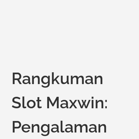
on
Rangkuman
Slot Maxwin:
Pengalaman