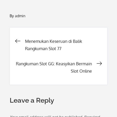
By
admin
Post
Menemukan Keseruan di Balik
Rangkuman Slot 77
navigation
Rangkuman Slot GG: Keasyikan Bermain
Slot Online
Leave a Reply
Your email address will not be published.
Required