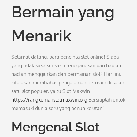
Bermain yang
Menarik
Selamat datang, para pencinta slot online! Siapa
yang tidak suka sensasi menegangkan dan hadiah-
hadiah menggiurkan dari permainan slot? Hari ini,
kita akan membahas pengalaman bermain di salah
satu slot populer, yaitu Slot Maxwin.
https://rangkumanslotmaxwin.org
Bersiaplah untuk
memasuki dunia seru yang penuh kejutan!
Mengenal Slot