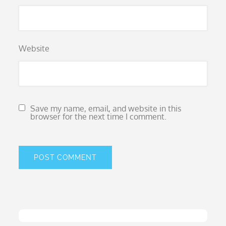
Website
Save my name, email, and website in this
browser for the next time I comment.