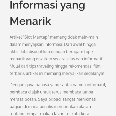
Informasi yang
Menarik
Artikel “Slot Mantap” memang tidak main-main
dalam menyajikan informasi. Dari awal hingga
akhir, kita disuguhkan dengan beragam topik
menarik yang disajikan secara jelas dan informatif.
Mulai dari tips traveling hingga rekomendasi film
terbaru, artikel ini memang menyajikan segalanya!
Dengan gaya bahasa yang santai namun informatif,
pembaca diajak untuk terus membaca tanpa
merasa bosan. Saya pribadi sangat menikmati
bagian di mana penulis memberikan ulasan
tentang tempat makan favorit di kota-kota