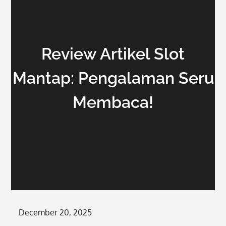
Review Artikel Slot
Mantap: Pengalaman Seru
Membaca!
Posted
December 20, 2025