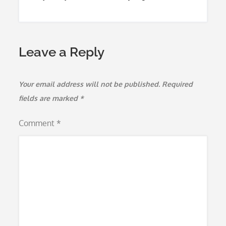
Leave a Reply
Your email address will not be published.
Required
fields are marked
*
Comment
*