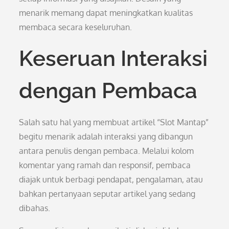
menarik memang dapat meningkatkan kualitas
membaca secara keseluruhan.
Keseruan Interaksi
dengan Pembaca
Salah satu hal yang membuat artikel “Slot Mantap”
begitu menarik adalah interaksi yang dibangun
antara penulis dengan pembaca. Melalui kolom
komentar yang ramah dan responsif, pembaca
diajak untuk berbagi pendapat, pengalaman, atau
bahkan pertanyaan seputar artikel yang sedang
dibahas.