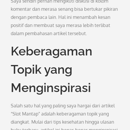
Saya sendiri pernah mengikuti diskusi di kolom
komentar dan merasa senang bisa bertukar pikiran
dengan pembaca lain. Hal ini menambah kesan
positif dan membuat saya merasa lebih terlibat
dalam pembahasan artikel tersebut.
Keberagaman
Topik yang
Menginspirasi
Salah satu hal yang paling saya hargai dari artikel
“Slot Mantap” adalah keberagaman topik yang
diangkat. Mulai dari tips kesehatan hingga ulasan