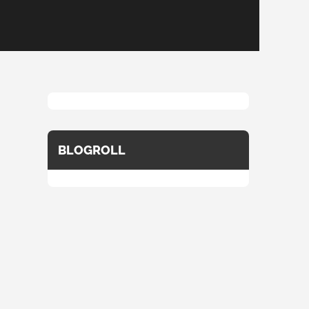
BLOGROLL