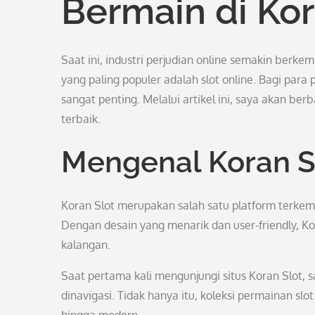
Bermain di Kor
Saat ini, industri perjudian online semakin berke
yang paling populer adalah slot online. Bagi par
sangat penting. Melalui artikel ini, saya akan b
terbaik.
Mengenal Koran S
Koran Slot merupakan salah satu platform terkem
Dengan desain yang menarik dan user-friendly, K
kalangan.
Saat pertama kali mengunjungi situs Koran Slot, 
dinavigasi. Tidak hanya itu, koleksi permainan sl