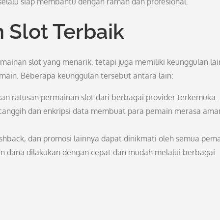
selalu siap membantu dengan ramah dan profesional.
Slot Terbaik
ainan slot yang menarik, tetapi juga memiliki keunggulan lai
ain. Beberapa keunggulan tersebut antara lain:
n ratusan permainan slot dari berbagai provider terkemuka.
anggih dan enkripsi data membuat para pemain merasa ama
shback, dan promosi lainnya dapat dinikmati oleh semua pema
an dana dilakukan dengan cepat dan mudah melalui berbagai