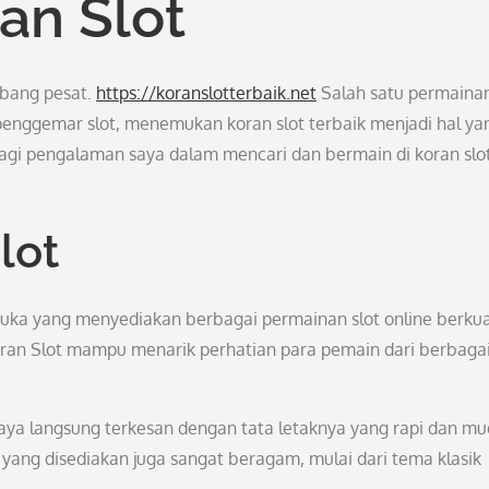
an Slot
mbang pesat.
https://koranslotterbaik.net
Salah satu permaina
a penggemar slot, menemukan koran slot terbaik menjadi hal ya
erbagi pengalaman saya dalam mencari dan bermain di koran slo
lot
uka yang menyediakan berbagai permainan slot online berkual
oran Slot mampu menarik perhatian para pemain dari berbaga
saya langsung terkesan dengan tata letaknya yang rapi dan m
ot yang disediakan juga sangat beragam, mulai dari tema klasik