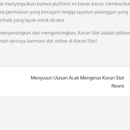
pat menyimpulkan bahwa platform ini benar-benar memberika
si permainan yang beragam hingga layanan pelanggan yang
terbaik yang layak untuk dicoba.
g menyenangkan dan menguntungkan, Koran Slot adalah piliha
ati serunya bermain slot online di Koran Slot!
Menyusun Ulasan Acak Mengenai Koran Slot
Resmi