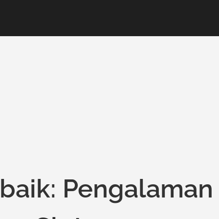
rbaik: Pengalaman