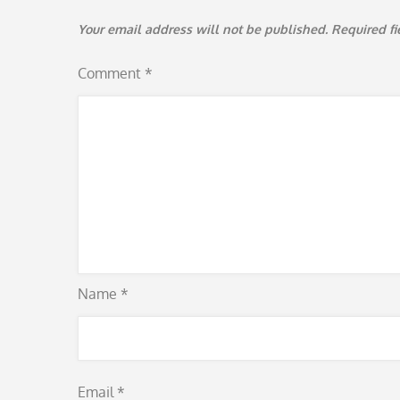
Your email address will not be published.
Required f
Comment
*
Name
*
Email
*