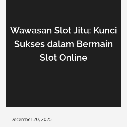
Wawasan Slot Jitu: Kunci
Sukses dalam Bermain
Slot Online
Posted
December 20, 2025