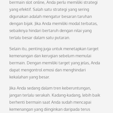
bermain slot online, Anda perlu memiliki strategi
yang efektif. Salah satu strategi yang sering
digunakan adalah mengatur besaran taruhan
dengan bijak. Jika Anda memiliki modal terbatas,
sebaiknya hindari bertaruh dengan nilai yang
terlalu besar dalam satu putaran.
Selain itu, penting juga untuk menetapkan target
kemenangan dan kerugian sebelum memulai
bermain. Dengan memiliki target yang jelas, Anda
dapat mengontrol emosi dan menghindari
kekalahan yang besar.
Jika Anda sedang dalam tren keberuntungan,
jangan terlalu serakah. Kadang-kadang, lebih baik
berhenti bermain saat Anda sudah mencapai
kemenangan yang diinginkan daripada terus