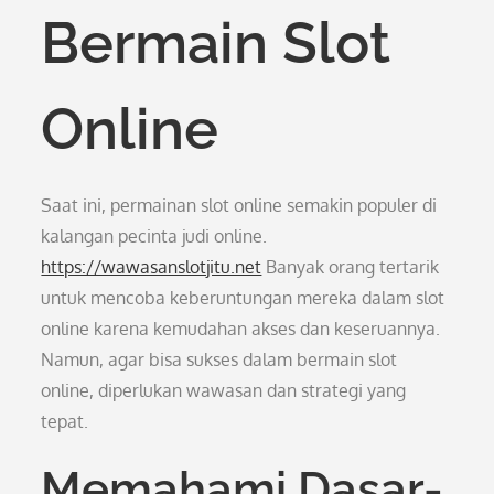
Bermain Slot
Online
Saat ini, permainan slot online semakin populer di
kalangan pecinta judi online.
https://wawasanslotjitu.net
Banyak orang tertarik
untuk mencoba keberuntungan mereka dalam slot
online karena kemudahan akses dan keseruannya.
Namun, agar bisa sukses dalam bermain slot
online, diperlukan wawasan dan strategi yang
tepat.
Memahami Dasar-