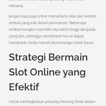
menang.
Jangan lupa juga untuk memahami nilai dari simbol-
simbol yang ada dalam permainan. Beberapa
simbol mungkin memiliki nilai lebih tinggi daripada
yang lain, sehingga memahami hal ini dapat
membantu Anda meraih kemenangan lebih besar.
Strategi Bermain
Slot Online yang
Efektif
Untuk meningkatkan peluang menang Anda dalam