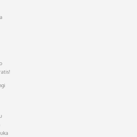
ya
o
atis!
ngi
u
n
buka