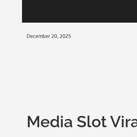
Posted
December 20, 2025
on
Media Slot Vir