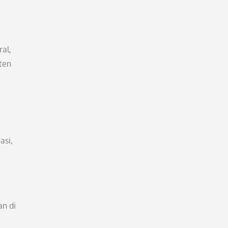
al,
ten
asi,
an di