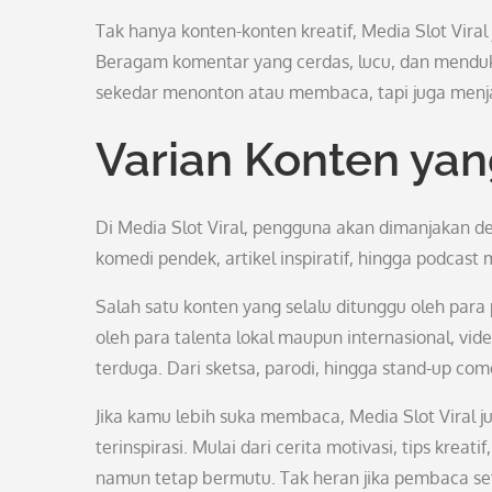
Tak hanya konten-konten kreatif, Media Slot Vira
Beragam komentar yang cerdas, lucu, dan menduk
sekedar menonton atau membaca, tapi juga menjad
Varian Konten ya
Di Media Slot Viral, pengguna akan dimanjakan d
komedi pendek, artikel inspiratif, hingga podcas
Salah satu konten yang selalu ditunggu oleh para
oleh para talenta lokal maupun internasional, vid
terduga. Dari sketsa, parodi, hingga stand-up c
Jika kamu lebih suka membaca, Media Slot Viral 
terinspirasi. Mulai dari cerita motivasi, tips kre
namun tetap bermutu. Tak heran jika pembaca set