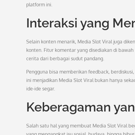
platform ini.
Interaksi yang M
Selain konten menarik, Media Slot Viral juga dik
konten. Fitur komentar yang disediakan di bawah
cerita dari berbagai sudut pandang.
Pengguna bisa memberikan feedback, berdiskusi, 
ini menjadikan Media Slot Viral bukan hanya seka
ide-ide segar.
Keberagaman yang
Salah satu hal yang membuat Media Slot Viral be
yang mengangkat isu sosial, budaya, hingga hibur