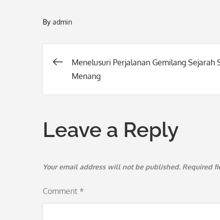
By
admin
Menelusuri Perjalanan Gemilang Sejarah 
Post
Menang
navigation
Leave a Reply
Your email address will not be published.
Required f
Comment
*