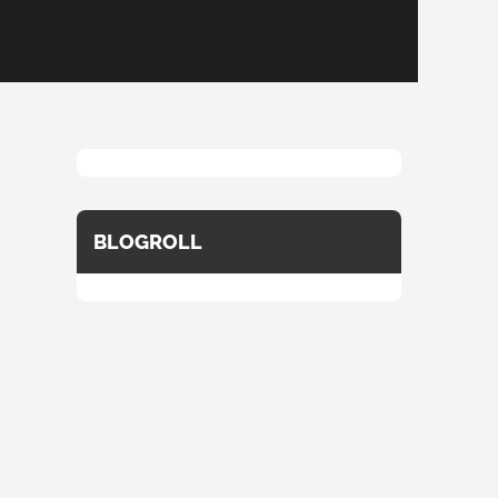
BLOGROLL