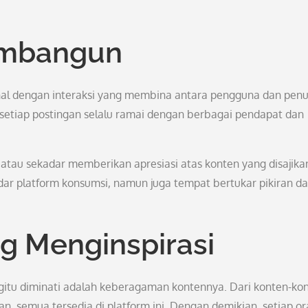
embangun
enal dengan interaksi yang membina antara pengguna dan penu
 setiap postingan selalu ramai dengan berbagai pendapat dan
atau sekadar memberikan apresiasi atas konten yang disajika
dar platform konsumsi, namun juga tempat bertukar pikiran d
 Menginspirasi
gitu diminati adalah keberagaman kontennya. Dari konten-ko
an, semua tersedia di platform ini. Dengan demikian, setiap o