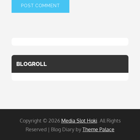
BLOGROLL
Copyright © 2026
Media Slot Hoki
. All Rights
Reserved | Blog Diary by
Theme Palace