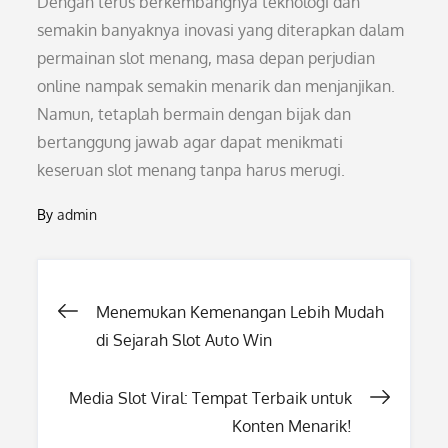
Dengan terus berkembangnya teknologi dan
semakin banyaknya inovasi yang diterapkan dalam
permainan slot menang, masa depan perjudian
online nampak semakin menarik dan menjanjikan.
Namun, tetaplah bermain dengan bijak dan
bertanggung jawab agar dapat menikmati
keseruan slot menang tanpa harus merugi.
By
admin
Post
Menemukan Kemenangan Lebih Mudah
di Sejarah Slot Auto Win
navigation
Media Slot Viral: Tempat Terbaik untuk
Konten Menarik!