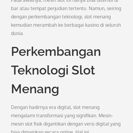
Pada awalnya, mesin slot ini hanya bisa ditemui di
bar atau tempat perjudian tertentu. Namun, seiring
dengan perkembangan teknologi, slot menang
kemudian merambah ke berbagai kasino di seluruh
dunia.
Perkembangan
Teknologi Slot
Menang
Dengan hadirnya era digital, slot menang
mengalami transformasi yang signifikan. Mesin-
mesin slot fisik digantikan dengan versi digital yang
bisa dimainkan secara online. Hal ini