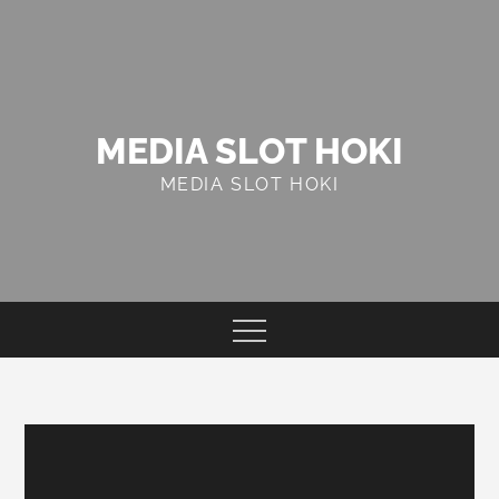
Skip
to
content
MEDIA SLOT HOKI
MEDIA SLOT HOKI