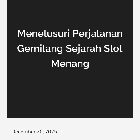
Menelusuri Perjalanan
Gemilang Sejarah Slot
Menang
Posted
December 20, 2025